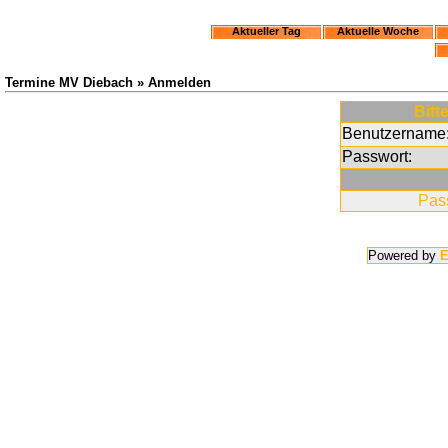
Aktueller Tag
Aktuelle Woche
Termine MV Diebach » Anmelden
Bitt
Benutzername
Passwort:
Pas
Powered by
E