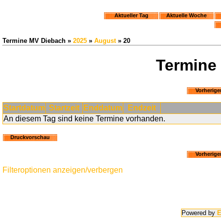
Aktueller Tag
Aktuelle Woche
Termine MV Diebach »
2025
»
August
» 20
Termine
Vorherige
Startdatum
Startzeit
Enddatum
Endzeit
An diesem Tag sind keine Termine vorhanden.
Druckvorschau
Vorherige
Filteroptionen anzeigen/verbergen
Powered by
E